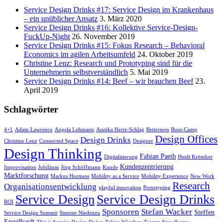
Service Design Drinks #17: Service Design im Krankenhaus
– ein unüblicher Ansatz
3. März 2020
Service Design Drinks #16: Kollektive Service-Design-
FuckUp-Night
26. November 2019
Service Design Drinks #15: Fokus Research – Behavioral
Economics im agilen Arbeitsumfeld
24. Oktober 2019
Christine Lenz: Research und Prototyping sind für die
Unternehmerin selbstverständlich
5. Mai 2019
Service Design Drinks #14: Beef – wir brauchen Beef
23.
April 2019
Schlagwörter
4+1
Adam Lawrence
Angela Lehmann
Annika Hertz-Schlag
Betterness
Boot-Camp
Design Offices
Design Drinks
Christine Lenz
Connected Space
Designer
Design Thinking
Fabian Paeth
Digitalisierung
Heidi Krömker
Kundenzentrierung
Improvisation
Jubiläum
Jörg Schöffmann
Kunde
Marktforschung
Markus Hormess
Mobility as a Service
Mobility Experience
New Work
Research
Organisationsentwicklung
playful innovation
Prototyping
Service Design
Service Design Drinks
ROI
Sponsoren
Stefan Wacker
Steffen
Service Design Summit
Simone Niedenzu
Engelhardt