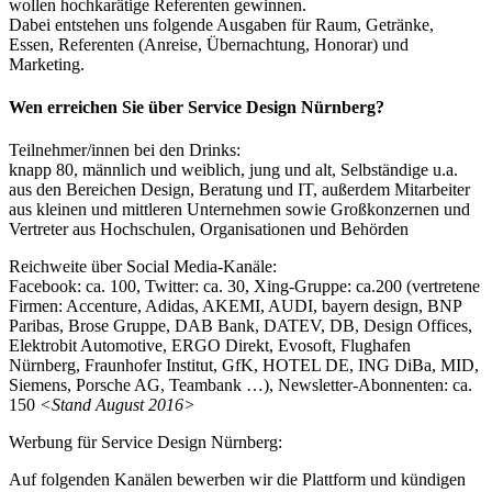
wollen hochkarätige Referenten gewinnen.
Dabei entstehen uns folgende Ausgaben für Raum, Getränke,
Essen, Referenten (Anreise, Übernachtung, Honorar) und
Marketing.
Wen erreichen Sie über Service Design Nürnberg?
Teilnehmer/innen bei den Drinks:
knapp 80, männlich und weiblich, jung und alt, Selbständige u.a.
aus den Bereichen Design, Beratung und IT, außerdem Mitarbeiter
aus kleinen und mittleren Unternehmen sowie Großkonzernen und
Vertreter aus Hochschulen, Organisationen und Behörden
Reichweite über Social Media-Kanäle:
Facebook: ca. 100, Twitter: ca. 30, Xing-Gruppe: ca.200 (vertretene
Firmen: Accenture, Adidas, AKEMI, AUDI, bayern design, BNP
Paribas, Brose Gruppe, DAB Bank, DATEV, DB, Design Offices,
Elektrobit Automotive, ERGO Direkt, Evosoft, Flughafen
Nürnberg, Fraunhofer Institut, GfK, HOTEL DE, ING DiBa, MID,
Siemens, Porsche AG, Teambank …), Newsletter-Abonnenten: ca.
150
<Stand August 2016>
Werbung für Service Design Nürnberg:
Auf folgenden Kanälen bewerben wir die Plattform und kündigen