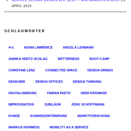
SERVICE DESIGN DRINKS #14: BEEF – WIR BRAUCHEN BEEF
23.
APRIL 2019
SCHLAGWÖRTER
4+1
ADAM LAWRENCE
ANGELA LEHMANN
ANNIKA HERTZ-SCHLAG
BETTERNESS
BOOT-CAMP
CHRISTINE LENZ
CONNECTED SPACE
DESIGN DRINKS
DESIGNER
DESIGN OFFICES
DESIGN THINKING
DIGITALISIERUNG
FABIAN PAETH
HEIDI KRÖMKER
IMPROVISATION
JUBILÄUM
JÖRG SCHÖFFMANN
KUNDE
KUNDENZENTRIERUNG
MARKTFORSCHUNG
MARKUS HORMESS
MOBILITY AS A SERVICE